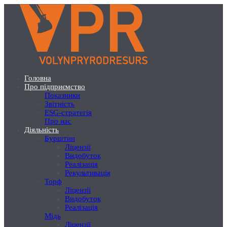
Перейти
до
основного
вмісту
Головна
Про підприємство
Основна
Показники
навігація
Звітність
ESG-стратегія
-
Про нас
головне
Діяльність
Бурштин
меню
Ліцензії
Видобуток
Реалізація
Рекультивація
Торф
Ліцензії
Видобуток
Реалізація
Мідь
Ліцензії