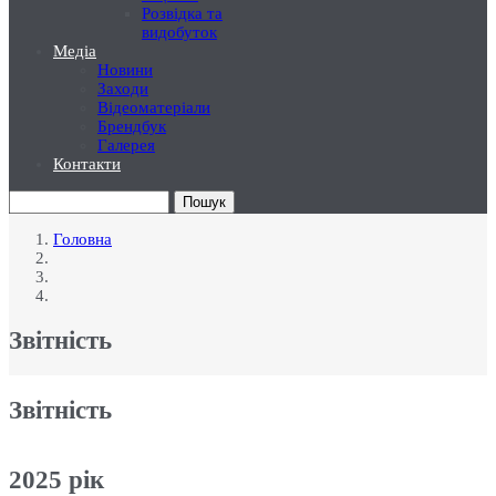
Розвідка та
видобуток
Медіа
Новини
Заходи
Відеоматеріали
Брендбук
Галерея
Контакти
Пошук
Головна
Рядок
навіґації
Звітність
Звітність
2025
рік