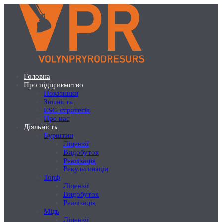
Перейти
до
основного
вмісту
Головна
Про підприємство
Основна
Показники
навігація
Звітність
ESG-стратегія
-
Про нас
головне
Діяльність
Бурштин
меню
Ліцензії
Видобуток
Реалізація
Рекультивація
Торф
Ліцензії
Видобуток
Реалізація
Мідь
Ліцензії