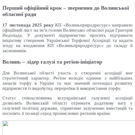
Перший офіційний крок – звернення до Волинської
обласної ради
17 листопада 2025 року
КП «Волиньприродресурс» направило
офіційний лист на ім’я голови Волинської обласної ради Григорія
Недопада. У документі підприємство просить підтримати
ініціативу створення Української Торфової Асоціації та надати
згоду на входження КП «Волиньприродресурс» до складу її
засновників.
Волинь – лідер галузі та регіон-ініціатор
Для Волинської області участь у створенні асоціації має
стратегічний характер. Регіон володіє одними з найбільших
запасів торфу в Україні та має значний потенціал розвитку
підприємств із видобутку, переробки й використання торфу.
Статус співзасновника всеукраїнської галузевої асоціації
дозволить Волинській області отримати додаткову вагу у
галузевій політиці держави, сприятиме залученню інвестицій та
посилить її позиції серед промислових регіонів країни.