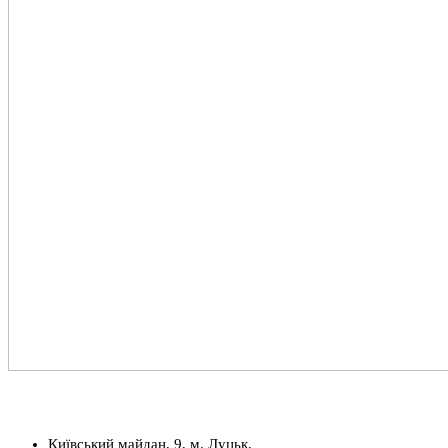
Київський майдан, 9, м. Луцьк,