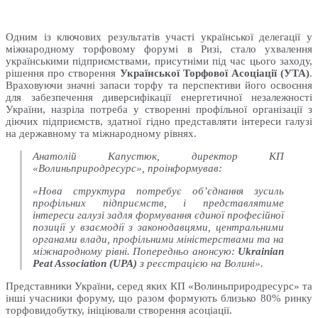
Одним із ключових результатів участі української делегації у
міжнародному торфовому форумі в Ризі, стало ухвалення
українськими підприємствами, присутніми під час цього заходу,
рішення про створення
Української Торфової Асоціації (УТА)
.
Враховуючи значні запаси торфу та перспективи його освоєння
для забезпечення диверсифікації енергетичної незалежності
України, назріла потреба у створенні профільної організації з
діючих підприємств, здатної гідно представляти інтереси галузі
на державному та міжнародному рівнях.
Анатолій Капустюк, директор КП
«Волиньприродресурс», проінформував:
«Нова структура потребує об’єднання зусиль
профільних підприємств, і представлятиме
інтереси галузі задля формування єдиної професійної
позиції у взаємодії з законодавцями, центральними
органами влади, профільними міністерствами та на
міжнародному рівні. Попередньо анонсую:
Ukrainian
Peat Association (UPA)
з реєстрацією на Волині».
Представники України, серед яких КП «Волиньприродресурс» та
інші учасники форуму, що разом формують близько 80% ринку
торфовидобутку, ініціювали створення асоціації.