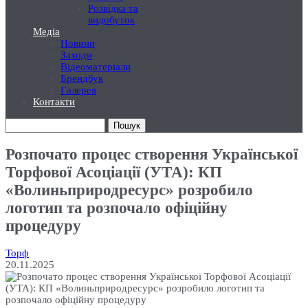
Розвідка та
видобуток
Медіа
Новини
Заходи
Відеоматеріали
Брендбук
Галерея
Контакти
Пошук
Розпочато процес створення Української
Торфової Асоціації (УТА): КП
«Волиньприродресурс» розробило
логотип та розпочало офіційну
процедуру
Торф
20.11.2025